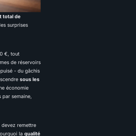
t total de
les surprises
0 €, tout
èmes de réservoirs
épuisé - du gâchis
descendre
sous les
 une économie
s par semaine,
s devez remettre
pourquoi la
qualité