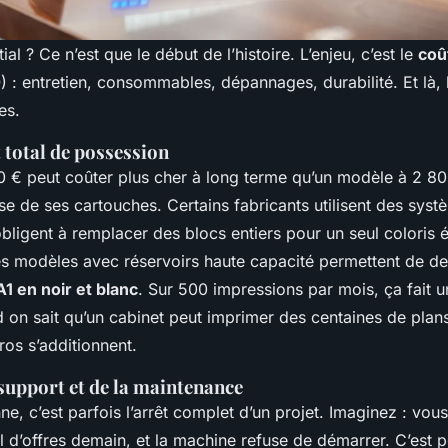
tial ? Ce n’est que le début de l’histoire. L’enjeu, c’est le
coû
 : entretien, consommables, dépannages, durabilité. Et là, 
es.
 total de possession
0 € peut coûter plus cher à long terme qu’un modèle à 2 80
e de ses cartouches. Certains fabricants utilisent des syst
bligent à remplacer des blocs entiers pour un seul coloris 
 les modèles avec réservoirs haute capacité permettent de 
1 en noir et blanc
. Sur 500 impressions par mois, ça fait
d on sait qu’un cabinet peut imprimer des centaines de plan
ros s’additionnent.
support et de la maintenance
ne, c’est parfois l’arrêt complet d’un projet. Imaginez : vou
l d’offres demain, et la machine refuse de démarrer. C’est 