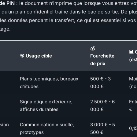
de PIN
: le document n’imprime que lorsque vous entrez vo
e qu’un plan confidentiel traîne dans le bac de sortie. De plu
es données pendant le transfert, ce qui est essentiel si vos 
tagé.
💰
📊 
🎯 Usage cible
Fourchette
(es
de prix
Plans techniques, bureaux
500 € - 3
Moi
d’études
000 €
(no
Signalétique extérieure,
2 500 € - 6
Ent
affiches durables
000 €
€
sion
Communication visuelle,
3 000 € - 5
0,1
prototypes
500 €