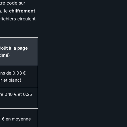
tre code sur
s, le
chiffrement
fichiers circulent
Coût à la page
timé)
ns de 0,03 €
ir et blanc)
re 0,10 € et 0,25
5 € en moyenne