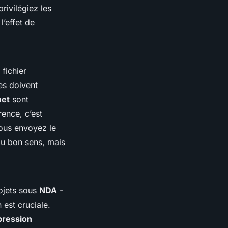
rivilégiez les
l’effet de
fichier
es doivent
net
sont
rence, c’est
Vous envoyez le
 du bon sens, mais
ojets sous
NDA
-
 est cruciale.
pression