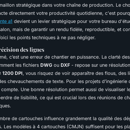
 maillon stratégique dans votre chaîne de production. Le ch
cte directement votre productivité quotidienne, c'est pourq
nte a1
devient un levier stratégique pour votre bureau d'étude
salon, mais de garantir un rendu fidèle, reproductible, et c
 Voici les points techniques à ne pas négliger.
récision des lignes
mé, c’est une erreur de chantier en puissance. La clarté des
mment les fichiers
DWG
ou
DXF
- repose sur une résolution
x 1200 DPI
, vous risquez de voir apparaître des flous, des l
des chevauchements de texte. Pour les projets d’ingénierie
 compte. Une bonne résolution permet aussi de visualiser l
dre de lisibilité, ce qui est crucial lors des réunions de c
iques.
nombre de cartouches influence grandement la qualité des dé
. Les modèles à 4 cartouches (CMJN) suffisent pour les pl