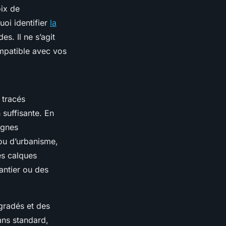
oix de
uoi identifier
la
s. Il ne s’agit
ompatible avec vos
 tracés
 suffisante. En
ignes
 ou d’urbanisme,
es calques
hantier ou des
gradés et des
ans standard,