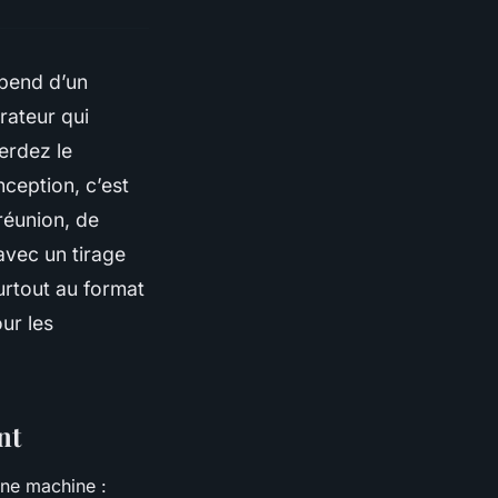
épend d’un
rateur qui
perdez le
onception, c’est
 réunion, de
avec un tirage
urtout au format
ur les
nt
une machine :