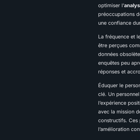
optimiser l’
analys
préoccupations des
une confiance dur
La fréquence et l
être perçues comm
données obsolètes
enquêtes peu aprè
réponses et accroî
Éduquer le person
clé. Un personnel
l’expérience posit
avec la mission de
constructifs. Ces
l’amélioration con