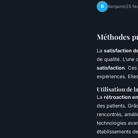
B
Benjamin
25 fé
Méthodes pra
La
satisfaction d
de qualité. L’une
satisfaction
. Ces
expériences. Elles
Utilisation de l
La
rétroaction e
des patients. Grâ
rencontrés, amélio
technologies avan
établissements de