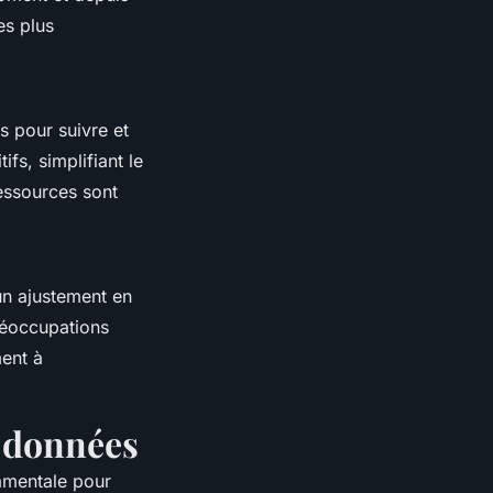
es plus
s pour suivre et
ifs, simplifiant le
ressources sont
un ajustement en
préoccupations
ment à
e données
amentale pour