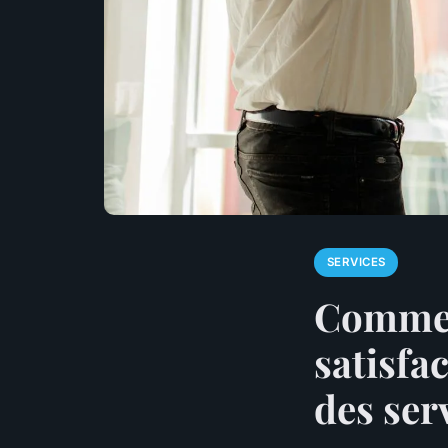
SERVICES
Commen
satisfa
des ser