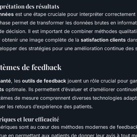
rprétation des résultats
onnées
est une étape cruciale pour interpréter correctement 
hase permet de transformer les données brutes en informati
e de décision. Il est important de combiner méthodes qualitat
r obtenir une image complète de la
satisfaction clients
dans
velopper des stratégies pour une amélioration continue des 
stèmes de feedback
santé
, les
outils de feedback
jouent un rôle crucial pour gar
ts
optimale. Ils permettent d’évaluer et d’améliorer continue
stèmes de mesure comprennent diverses technologies adap
ser les retours d’expérience des patients.
ques et leur efficacité
ériques sont au cœur des méthodes modernes de feedback. 
ccrue en permettant aux patients de donner leur avis à tout 