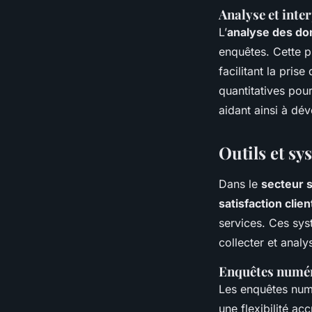
Analyse et inte
L’
analyse des d
enquêtes. Cette p
facilitant la pris
quantitatives pou
aidant ainsi à dé
Outils et sy
Dans le
secteur 
satisfaction clien
services. Ces sy
collecter et analy
Enquêtes numéri
Les enquêtes num
une flexibilité a