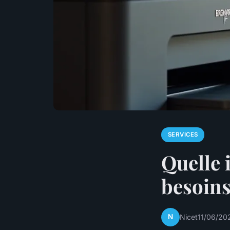
SERVICES
Quelle 
besoins
N
Nicet
11/06/20