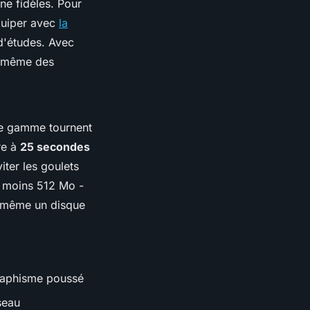
ne fidèles. Pour
équiper avec
la
d'études. Avec
t même des
de gamme tournent
re à
25 secondes
ter les goulets
u moins 512 Mo -
nt même un disque
graphisme poussé
seau