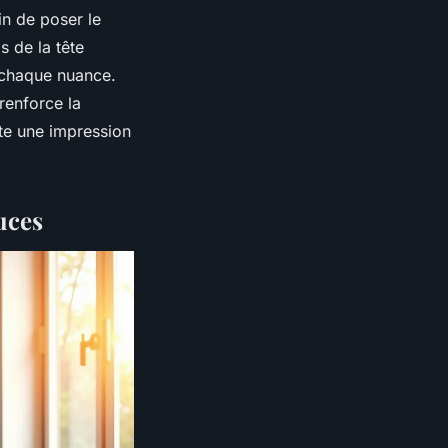
in de poser le
s de la tête
, chaque nuance.
 renforce la
ste une impression
uces