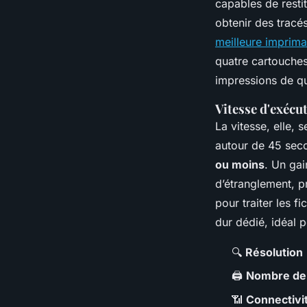
capables de resti
obtenir des tracé
meilleure imprima
quatre cartouches
impressions de qua
Vitesse d'exécu
La vitesse, elle,
autour de 45 sec
ou moins
. Un ga
d’étranglement, p
pour traiter les f
dur dédié, idéal p
🔍
Résolution
🖨️
Nombre de
📶
Connectivi