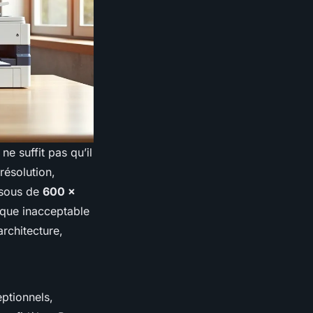
ne suffit pas qu’il
 résolution,
ssous de
600 x
isque inacceptable
architecture,
ptionnels,