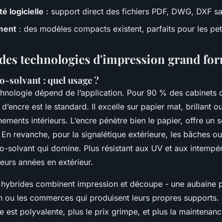
é logicielle
: support direct des fichiers PDF, DWG, DXF s
ment
: des modèles compacts existent, parfaits pour les pet
des technologies d'impression grand fo
co-solvant : quel usage ?
chnologie dépend de l’application. Pour 90 % des cabinets d
t d’encre est le standard. Il excelle sur papier mat, brillant o
ements intérieurs. L’encre pénètre bien le papier, offre un 
. En revanche, pour la signalétique extérieure, les bâches o
éco-solvant qui domine. Plus résistant aux UV et aux intempér
ieurs années en extérieur.
 hybrides combinent impression et découpe - une aubaine 
ou les commerces qui produisent leurs propres supports. M
e est polyvalente, plus le prix grimpe, et plus la maintenan