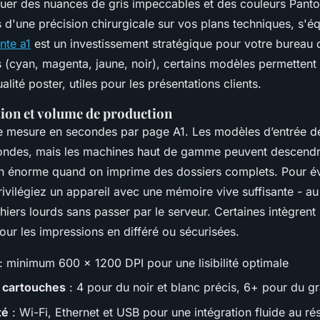
tuer des nuances de gris impeccables et des couleurs Panto
s d'une précision chirurgicale sur vos plans techniques, s'
nte a1
est un investissement stratégique pour votre bureau 
 (cyan, magenta, jaune, noir), certains modèles permetten
lité poster, utiles pour les présentations clients.
tion et volume de production
 se mesure en secondes par page A1. Les modèles d’entrée 
ondes, mais les machines haut de gamme peuvent descend
in énorme quand on imprime des dossiers complets. Pour évi
rivilégiez un appareil avec une mémoire vive suffisante - a
ichiers lourds sans passer par le serveur. Certaines intègre
our les impressions en différé ou sécurisées.
: minimum 600 x 1200 DPI pour une lisibilité optimale
 cartouches
: 4 pour du noir et blanc précis, 6+ pour du 
té
: Wi-Fi, Ethernet et USB pour une intégration fluide au ré