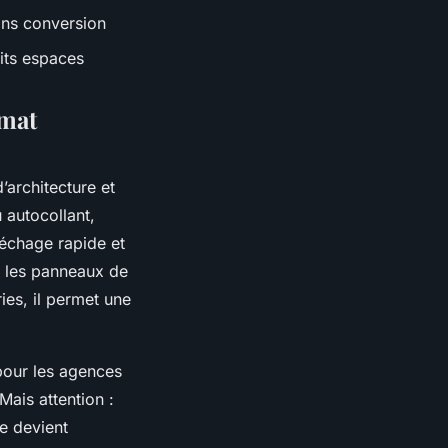
ans conversion
its espaces
rmat
’architecture et
u autocollant,
séchage rapide et
u les panneaux de
ies, il permet une
pour les agences
ais attention :
ce devient