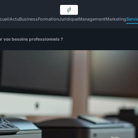
cueil
Actu
Business
Formation
Juridique
Management
Marketing
Servi
ur vos besoins professionnels ?