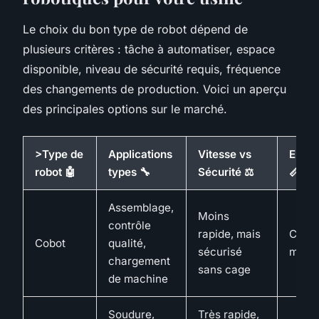
Le choix du bon type de robot dépend de
plusieurs critères : tâche à automatiser, espace
disponible, niveau de sécurité requis, fréquence
des changements de production. Voici un aperçu
des principales options sur le marché.
>Type de
Applications
Vitesse vs
Enco
robot 🤖
types 🔧
Sécurité ⚖️
📏
Assemblage,
Moins
contrôle
rapide, mais
Comp
Cobot
qualité,
sécurisé
mobil
chargement
sans cage
de machine
Soudure,
Très rapide,