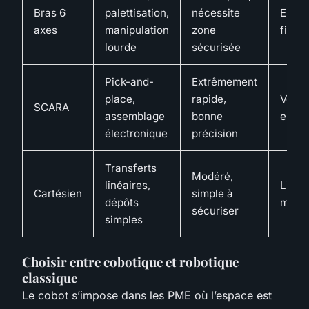
Bras 6
palettisation,
nécessite
Encom
axes
manipulation
zone
fixe
lourde
sécurisée
Pick-and-
Extrêmement
place,
rapide,
Vertic
SCARA
assemblage
bonne
enco
électronique
précision
Transferts
Modéré,
linéaires,
Linéai
Cartésien
simple à
dépôts
modul
sécuriser
simples
Choisir entre cobotique et robotique
classique
Le cobot s’impose dans les PME où l’espace est